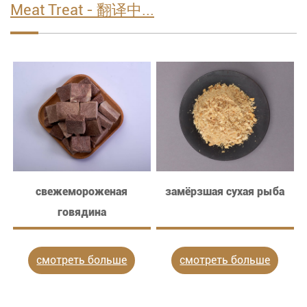
Meat Treat - 翻译中...
свежемороженая
замёрзшая сухая рыба
говядина
б
смотреть больше
смотреть больше