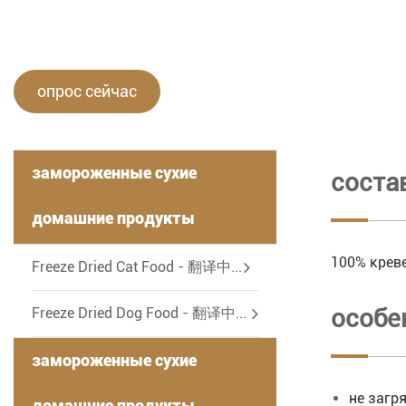
опрос сейчас
замороженные сухие
соста
домашние продукты
100% крев
-
Freeze Dried Cat Food - 翻译中...
особе
Freeze Dried Dog Food - 翻译中...
замороженные сухие
не загр
домашние продукты