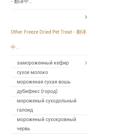
- 翻译中...
Other Freeze Dried Pet Treat - 翻译
中...
замороженный кефир
сухое молоко
мороженая сухая вошь
дубифекс (город)
мороженый суходольный
галоид
мороженый сухокровный
червь