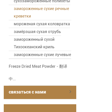
сухозамороженные полихеты
замороженные сухие речные
креветки
мороженая сухая коловратка
замёрзшая сухая отрубь
замороженный сухой
Тихоокеанский криль
замороженные сухие лучевые
Freeze Dried Meat Powder - 翻译
中...
связаться с нами