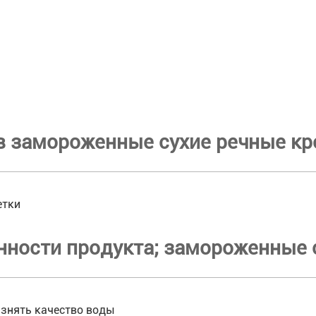
в замороженные сухие речные кр
етки
нности продукта; замороженные 
язнять качество воды