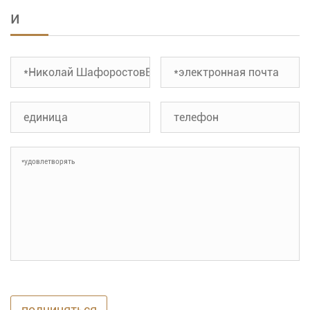
и
подчиняться