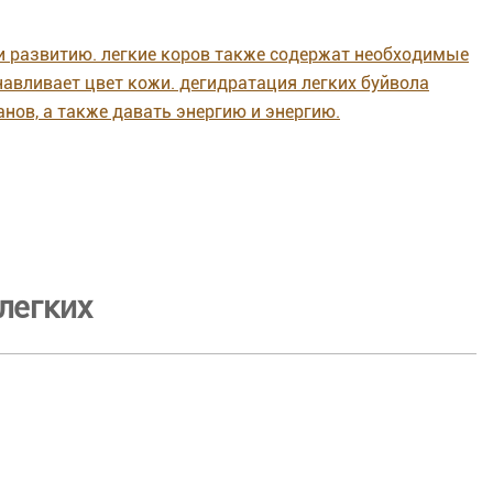
 и развитию. легкие коров также содержат необходимые
навливает цвет кожи. дегидратация легких буйвола
нов, а также давать энергию и энергию.
легких