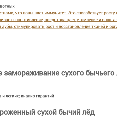
ивотных
твами, что повышает иммунитет. Это способствует росту
ливает сопротивление, предотвращает утомление и восста
убы, стимулировать рост и восстановление тканей и орга
в замораживание сухого бычьего 
 и легких; анализ гарантий
ороженный сухой бычий лёд