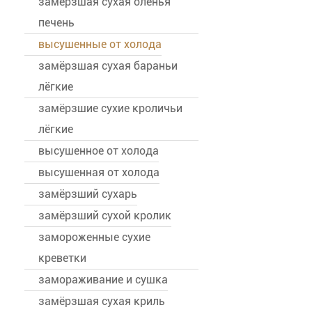
замёрзшая сухая оленья
печень
высушенные от холода
замёрзшая сухая бараньи
лёгкие
замёрзшие сухие кроличьи
лёгкие
высушенное от холода
высушенная от холода
замёрзший сухарь
замёрзший сухой кролик
замороженные сухие
креветки
замораживание и сушка
замёрзшая сухая криль