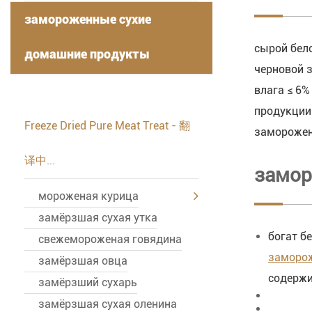
замороженные сухие
сырой бело
домашние продукты
черновой 
-
влага ≤ 6%
продукции
Freeze Dried Pure Meat Treat - 翻
заморожено
译中...
замор
мороженая курица
замёрзшая сухая утка
богат б
свежемороженая говядина
заморож
замёрзшая овца
содержи
замёрзший сухарь
замёрзшая сухая оленина