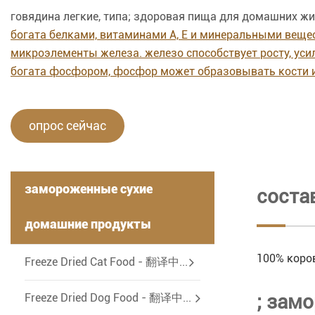
говядина легкие, типа; здоровая пища для домашних ж
богата белками, витаминами A, E и минеральными вещес
микроэлементы железа. железо способствует росту, уси
богата фосфором, фосфор может образовывать кости и з
опрос сейчас
замороженные сухие
соста
домашние продукты
100% коров
-
Freeze Dried Cat Food - 翻译中...
; зам
Freeze Dried Dog Food - 翻译中...